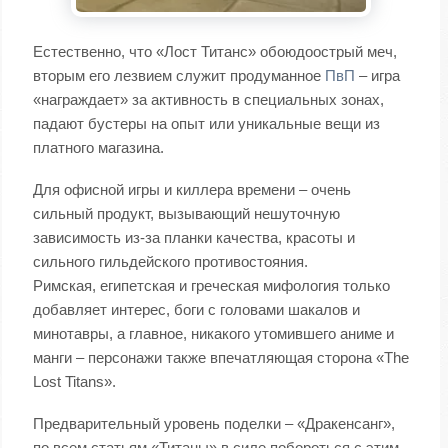
Естественно, что «Лост Титанс» обоюдоострый меч,
вторым его лезвием служит продуманное
ПвП
– игра
«награждает» за активность в специальных зонах,
падают бустеры на опыт или уникальные вещи из
платного магазина.
Для офисной игры и киллера времени – очень
сильный продукт, вызывающий нешуточную
зависимость из-за планки качества, красоты и
сильного гильдейского противостояния.
Римская, египетская и греческая мифология только
добавляет интерес, боги с головами шакалов и
минотавры, а главное, никакого утомившего аниме и
манги – персонажи также впечатляющая сторона «The
Lost Titans».
Предварительный уровень поделки – «Дракенсанг»,
по всем статьям «Титаны» в силе побороться с этим