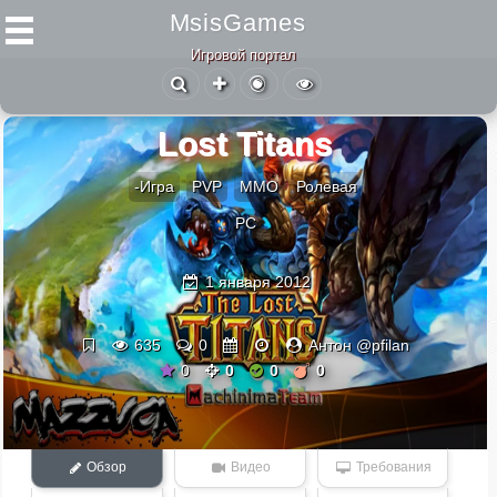
MsisGames
Игровой портал
Lost Titans
-Игра
PVP
ММО
Ролевая
PC
1 января 2012
635
0
Антон @pfilan
0
0
0
0
Обзор
Видео
Требования