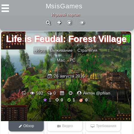
MsisGames
Игровой портал
Life is Feudal: Forest Village
-Игра
Выживание
Стратегия
Mac
PC
26 августа 2016
592
0
Антон @pfilan
1
0
1
0
Обзор
Видео
Требования