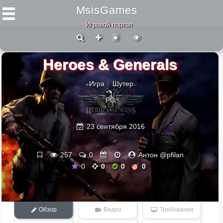
MsisGames
Игровой портал
Heroes & Generals
-Игра
Шутер
PC
23 сентября 2016
257
0
Антон @pfilan
0
0
0
0
Обзор
Видео
Требования