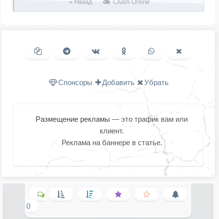
« Назад
Crush Online
Копировать ссылку
Поделиться в Telegram
Поделиться ВКонтакте
Поделиться в
Поделиться в
Поделить
Одноклассниках
WhatsApp
в X (Twitter
Спонсоры
Добавить
Убрать
Размещение рекламы
— это трафик вам или
клиент.
Реклама на баннере в статье.
0