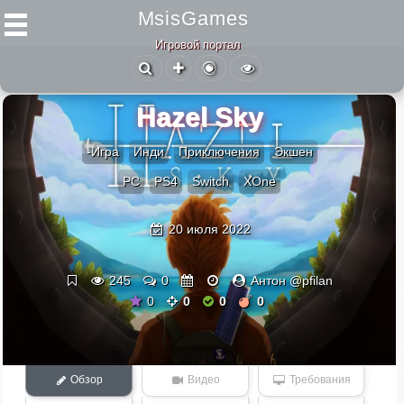
MsisGames
Игровой портал
Hazel Sky
-Игра
Инди
Приключения
Экшен
PC
PS4
Switch
XOne
20 июля 2022
245
0
Антон @pfilan
0
0
0
0
Обзор
Видео
Требования