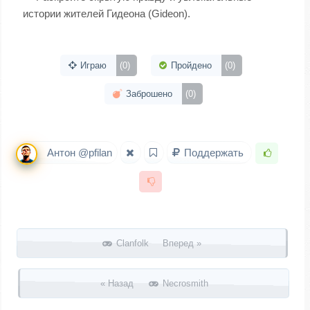
истории жителей Гидеона (Gideon).
Играю
(0)
Пройдено
(0)
Заброшено
(0)
Антон @pfilan
Поддержать
Запись навигация
Clanfolk Вперед »
« Назад
Necrosmith