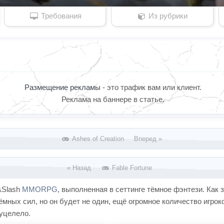
Требования
Из рубрики
Размещение рекламы
- это трафик вам или клиент.
Реклама на баннере в статье.
Ashes of Creation Вперед »
« Назад
Fable Fortune
&Slash
MMORPG
, выполненная в сеттинге тёмное фэнтези. Как 
ёмных сил, но он будет не один, ещё огромное количество игро
 уцелело.