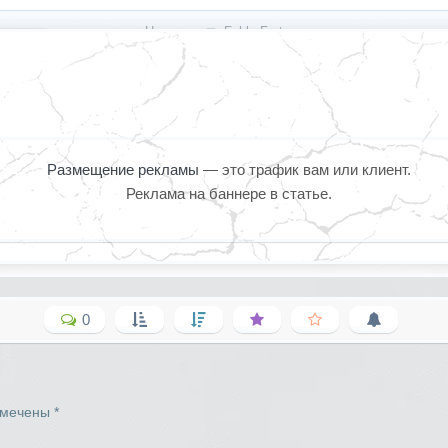
« Назад
Fable Fortune
Размещение рекламы
— это трафик вам или клиент.
Реклама на баннере в статье.
0
омечены
*