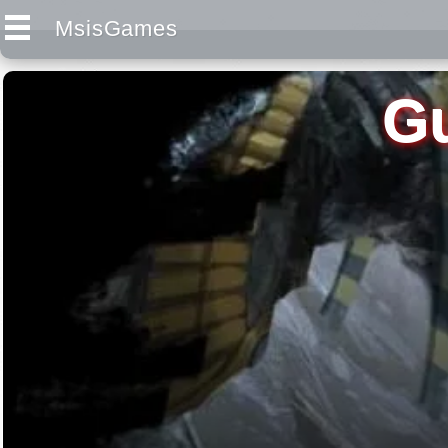
MsisGames
Gu