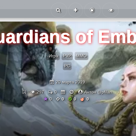
ardians of Emb
-Игра
PVP
ММО
PC
20 марта 2019
297
0
Антон @pfilan
0
0
0
0