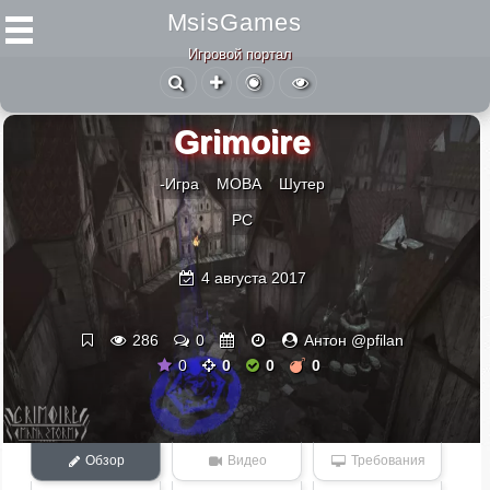
MsisGames
Игровой портал
Grimoire
-Игра
MOBA
Шутер
PC
4 августа 2017
286
0
Антон @pfilan
0
0
0
0
Обзор
Видео
Требования