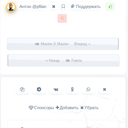
Антон @pfilan
Поддержать
Запись навигация
Master X Master Вперед »
« Назад
Faeria
Копировать ссылку
Поделиться в Telegram
Поделиться ВКонтакте
Поделиться в
Поделиться в
Поделить
Одноклассниках
WhatsApp
в X (Twitter
Спонсоры
Добавить
Убрать