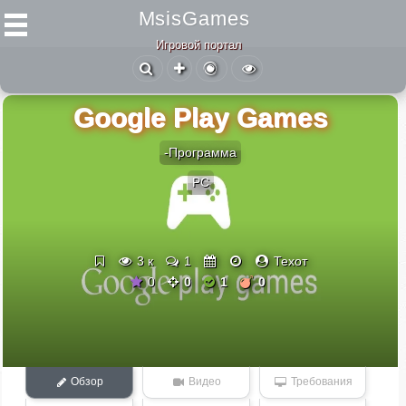
MsisGames
Игровой портал
Google Play Games
-Программа
PC
3 к
1
Техот
0
0
1
0
Обзор
Видео
Требования