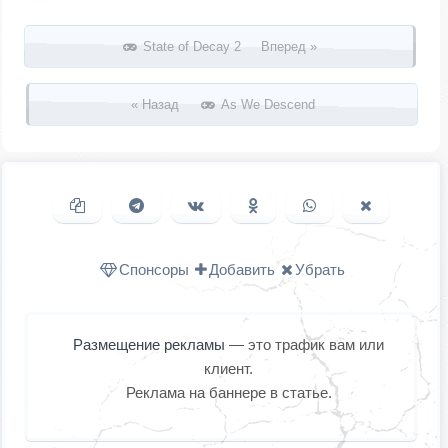
Запись навигация
State of Decay 2 Вперед »
« Назад
As We Descend
Копировать ссылку
Поделиться в Telegram
Поделиться ВКонтакте
Поделиться в
Поделиться в
Поделить
Одноклассниках
WhatsApp
в X (Twitter
Спонсоры
Добавить
Убрать
Размещение рекламы
— это трафик вам или
клиент.
Реклама на баннере в статье.