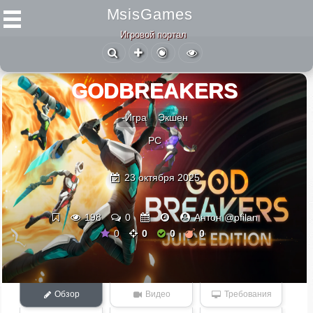
MsisGames
Игровой портал
GODBREAKERS
-Игра
Экшен
PC
23 октября 2025
198
0
Антон @pfilan
0
0
0
0
Обзор
Видео
Требования