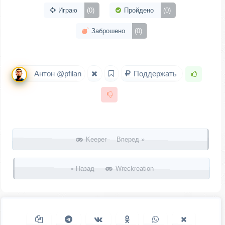
Играю
(0)
Пройдено
(0)
Заброшено
(0)
Антон @pfilan
Поддержать
Запись навигация
Keeper Вперед »
« Назад
Wreckreation
Копировать ссылку
Поделиться в Telegram
Поделиться ВКонтакте
Поделиться в
Поделиться в
Поделить