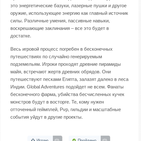
это энергетические базуки, лазерные пушки и другое
оружие, использующее энергию как главный источник
силы. Различные умения, пассивные навыки,
воскрешающие заклинания – все это будет в
достатке.
Весь игровой процесс погребен в бесконечных
путешествиях по случайно генерируемым
подземельям. Игроки проходят древние пирамиды
майя, встречают жертв древних обрядов. Они
путешествуют песками Египта, залазят далеко в леса
Индии. Global Adventures подойдет не всем. Фанаты
бесконечного фарма, убийства бесчисленных кучек
монстров будут в восторге. Те, кому нужен
отточенный геймплей, Pvp, гильдии и масштабные
события уйдут в другие проекты.
Играю
(0)
Пройдено
(0)