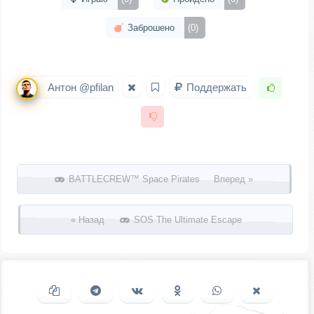
Заброшено
(0)
Антон @pfilan
Поддержать
Запись навигация
BATTLECREW™ Space Pirates Вперед »
« Назад
SOS The Ultimate Escape
Копировать ссылку
Поделиться в Telegram
Поделиться ВКонтакте
Поделиться в
Поделиться в
Поделить
Одноклассниках
WhatsApp
в X (Twitter