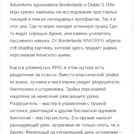
Adventures вдохновили Borderlands и Diablo 3. Обе
игры крепко завязаны на исследовании просторных
локаций и поиске легендарных артефактов. Так и в
этот раз. Где-то игрок находит отличную пушку. Где-
то видит хорошую броню, или камень-усилитель
пассивного навыка. От Borderlands
MMORPG
обрела
cell-shading картинку, которая здесь придает шарма
персонажам японского аниме.
Как и в упомянутых RPG, в этом шутере есть
разделение на классы. Вместо классической тройки
из воина, лучника и мага игроки увидят разрушителя,
биотехника и штурмовика. Тройка персонажей
нацелена на нанесение ужасающего урона.
Разрушитель – мастер в управлении с пушкой
гатлинга, ракетницей и другим басовитым оружием.
биотехник – мастер кислоты. Его оружие наносит
разъедающий урон, затрагивая не только плоть, но и
броню. Финальный на сегодняшний день штурмовик –