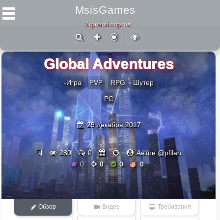
MsisGames
Игровой портал
Global Adventures
-Игра
PVP
RPG
Шутер
PC
29 декабря 2017
280
0
Антон @pfilan
0
0
0
0
Обзор
Видео
Требования