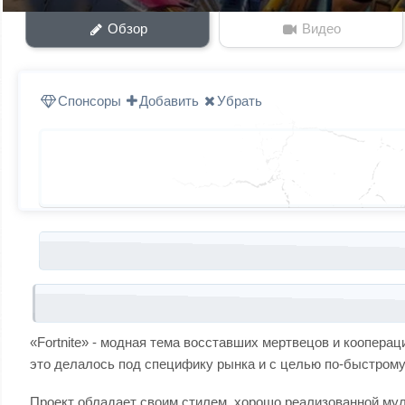
Обзор
Видео
Спонсоры
Добавить
Убрать
Запись навигация
«Fortnite» - модная тема восставших мертвецов и коопера
это делалось под специфику рынка и с целью по-быстрому 
Проект обладает своим стилем, хорошо реализованной мул