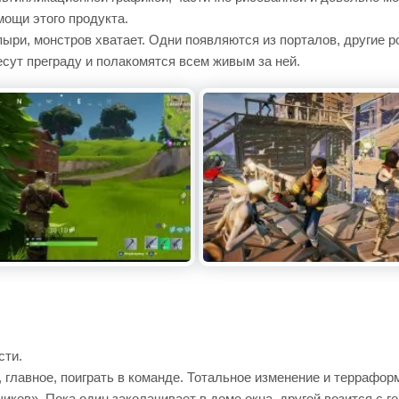
ощи этого продукта.
упыри, монстров хватает. Одни появляются из порталов, другие 
есут преграду и полакомятся всем живым за ней.
сти.
, главное, поиграть в команде. Тотальное изменение и террафор
ов». Пока один заколачивает в доме окна, другой возится с ге