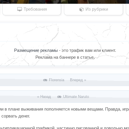
Требования
Из рубрики
Размещение рекламы
- это трафик вам или клиент.
Реклама на баннере в статье.
Florensia Вперед »
« Назад
Ultimate Naruto
ции в плане выживания пополняется новыми вещами. Правда, игра
сорвать денег.
ьтипликационной графикой, частично рисованной и довольно мо