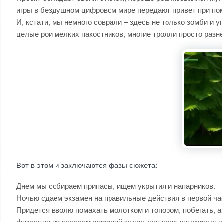
игры в бездушном цифровом мире передают привет при пом
И, кстати, мы немного соврали – здесь не только зомби и 
целые рои мелких пакостников, многие тролли просто разн
Вот в этом и заключаются фазы сюжета:
Днем мы собираем припасы, ищем укрытия и напарников.
Ночью сдаем экзамен на правильные действия в первой ча
Придется вволю помахать молотком и топором, побегать, а
фиксация по классам хороший задел для всех «выживальщик