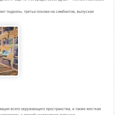
роют подкопы, третьи похожи на симбиотов, выпуская
мация всего окружающего пространства, а также жесткая
нератором, а третий настраивает ловушки.