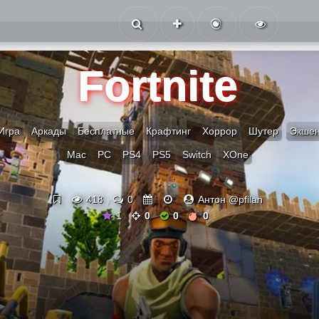
Fortnite
Игра
Аркады
Бесплатные
Крафтинг
Хоррор
Шутер
Экше
Mac
PC
PS4
PS5
Switch
XOne
418
0
Антон @pfilan
1
0
0
0