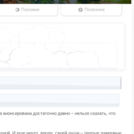
Похожие
Полезное
 анонсирована достаточно давно – нельзя сказать, что
дной. И еще нечто, вроде, своей души – теплые ламповые