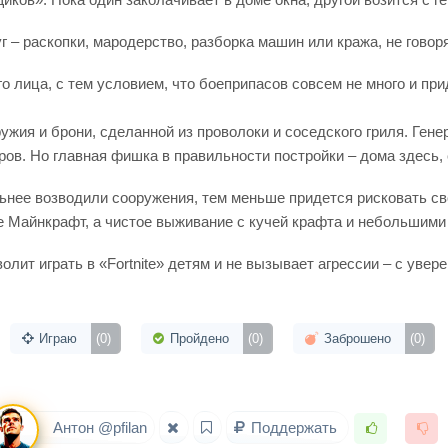
уг – раскопки, мародерство, разборка машин или кража, не говор
го лица, с тем условием, что боеприпасов совсем не много и при
ия и брони, сделанной из проволоки и соседского гриля. Генер
тров. Но главная фишка в правильности постройки – дома здесь
льнее возводили сооружения, тем меньше придется рисковать с
 Майнкрафт, а чистое выживание с кучей крафта и небольшими
волит играть в «Fortnite» детям и не вызывает агрессии – с уве
Играю
(0)
Пройдено
(0)
Заброшено
(0)
Антон @pfilan
Поддержать