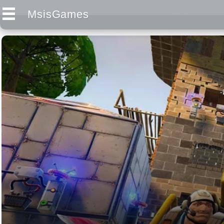
MsisGames
-