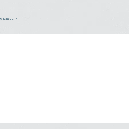
омечены
*