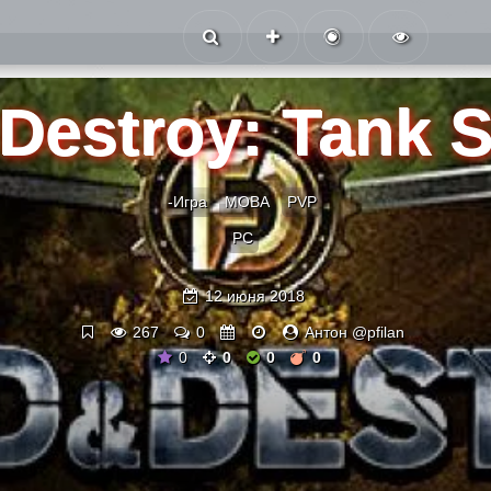
Destroy: Tank S
-Игра
MOBA
PVP
PC
12 июня 2018
267
0
Антон @pfilan
0
0
0
0