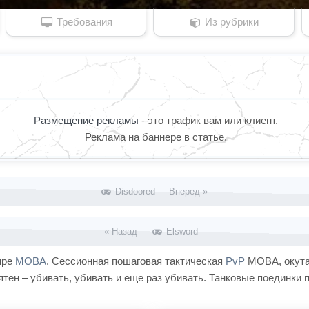
Требования
Из рубрики
Размещение рекламы
- это трафик вам или клиент.
Реклама на баннере в статье.
Disdoored Вперед »
« Назад
Elsword
анре
MOBA
. Сессионная пошаговая тактическая
PvP
MOBA, окута
онятен – убивать, убивать и еще раз убивать. Танковые поединки 