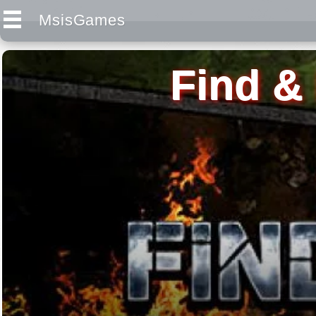
MsisGames
Find & 