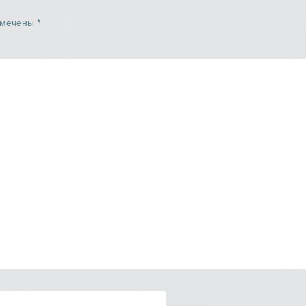
омечены
*