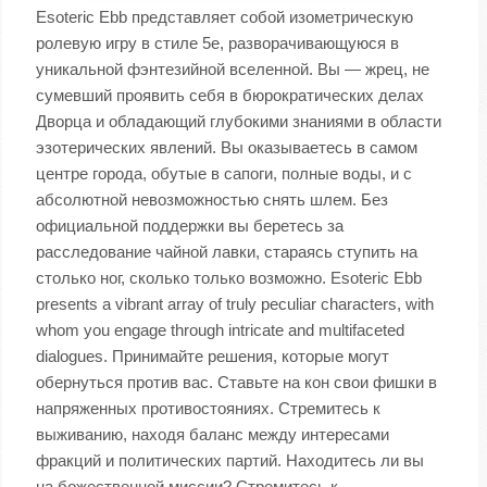
Esoteric Ebb представляет собой изометрическую
ролевую игру в стиле 5e, разворачивающуюся в
уникальной фэнтезийной вселенной. Вы — жрец, не
сумевший проявить себя в бюрократических делах
Дворца и обладающий глубокими знаниями в области
эзотерических явлений. Вы оказываетесь в самом
центре города, обутые в сапоги, полные воды, и с
абсолютной невозможностью снять шлем. Без
официальной поддержки вы беретесь за
расследование чайной лавки, стараясь ступить на
столько ног, сколько только возможно. Esoteric Ebb
presents a vibrant array of truly peculiar characters, with
whom you engage through intricate and multifaceted
dialogues. Принимайте решения, которые могут
обернуться против вас. Ставьте на кон свои фишки в
напряженных противостояниях. Стремитесь к
выживанию, находя баланс между интересами
фракций и политических партий. Находитесь ли вы
на божественной миссии? Стремитесь к