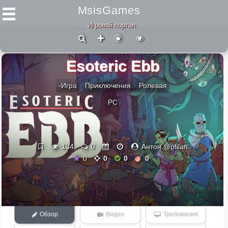
MsisGames
Игровой портал
Esoteric Ebb
-Игра
Приключения
Ролевая
PC
134
0
Антон @pfilan
0
0
0
0
Обзор
Видео
Требования