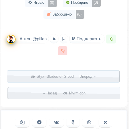
Играю
(0)
Пройдено
(0)
Заброшено
(0)
Антон @pfilan
Поддержать
Запись навигация
Styx: Blades of Greed Вперед »
« Назад
Myrmidon
Копировать ссылку
Поделиться в Telegram
Поделиться ВКонтакте
Поделиться в
Поделиться в
Поделить