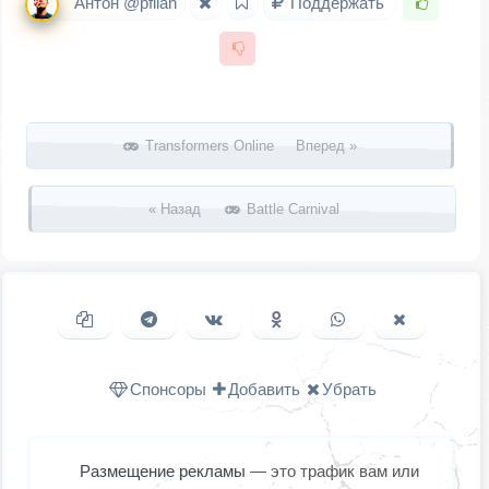
Антон @pfilan
Поддержать
Запись навигация
Transformers Online Вперед »
« Назад
Battle Carnival
Копировать ссылку
Поделиться в Telegram
Поделиться ВКонтакте
Поделиться в
Поделиться в
Поделить
Одноклассниках
WhatsApp
в X (Twitter
Спонсоры
Добавить
Убрать
Размещение рекламы
— это трафик вам или