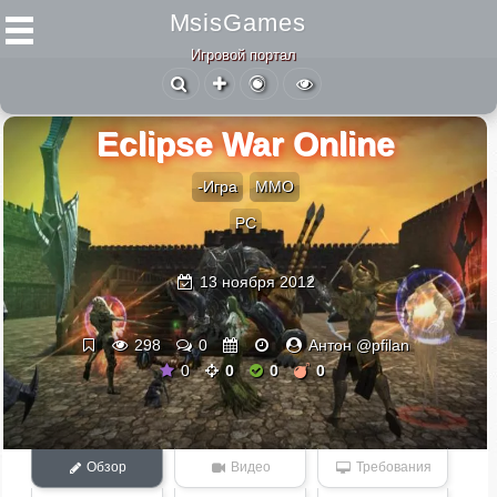
MsisGames
Игровой портал
Eclipse War Online
-Игра
ММО
PC
13 ноября 2012
298
0
Антон @pfilan
0
0
0
0
Обзор
Видео
Требования