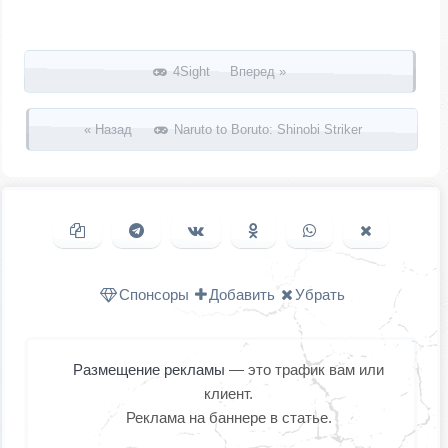
Запись навигация
4Sight Вперед »
« Назад
Naruto to Boruto: Shinobi Striker
Копировать ссылку
Поделиться в Telegram
Поделиться ВКонтакте
Поделиться в
Поделиться в
Поделить
Одноклассниках
WhatsApp
в X (Twitter
Спонсоры
Добавить
Убрать
Размещение рекламы
— это трафик вам или
клиент.
Реклама на баннере в статье.