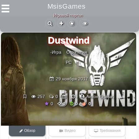
MsisGames
Игровой портал
Dustwind
-Игра
Стратегия
PC
29 ноября 2017
257
0
Антон @pfilan
0
0
0
0
Обзор
Видео
Требования