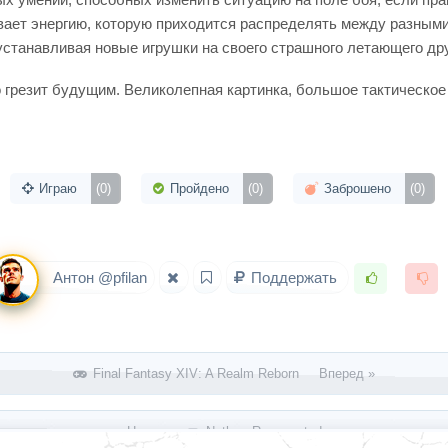
ивает энергию, которую приходится распределять между разными
устанавливая новые игрушки на своего страшного летающего дру
то грезит будущим. Великолепная картинка, большое тактическое
Играю
(0)
Пройдено
(0)
Заброшено
(0)
Антон @pfilan
Поддержать
Final Fantasy XIV: A Realm Reborn Вперед »
« Назад
Nether: Resurrected