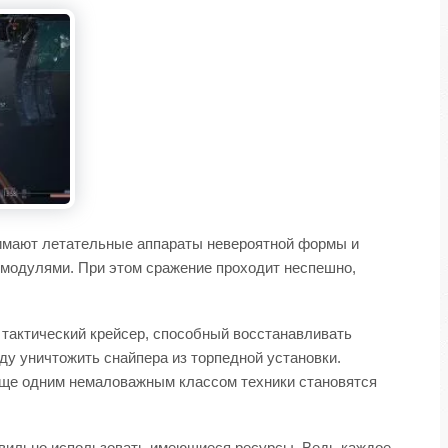
анимают летательные аппараты невероятной формы и
 модулями. При этом сражение проходит неспешно,
 тактический крейсер, способный восстанавливать
ду уничтожить снайпера из торпедной установки.
Еще одним немаловажным классом техники становятся
авильно использовать имеющиеся ресурсы. Ведь каждое