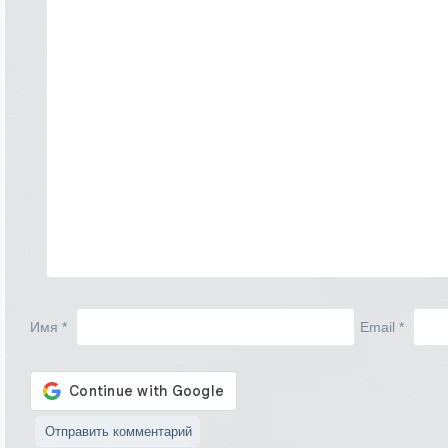
Имя
*
Email
*