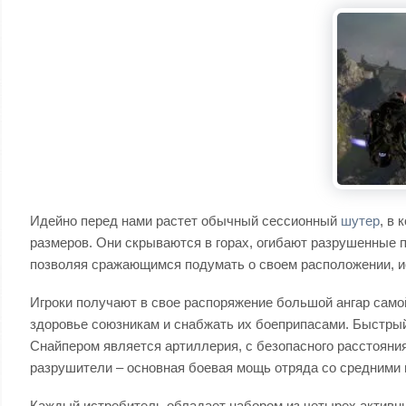
Идейно перед нами растет обычный сессионный
шутер
, в
размеров. Они скрываются в горах, огибают разрушенные 
позволяя сражающимся подумать о своем расположении, ис
Игроки получают в свое распоряжение большой ангар само
здоровье союзникам и снабжать их боеприпасами. Быстрый 
Снайпером является артиллерия, с безопасного расстоян
разрушители – основная боевая мощь отряда со средними 
Каждый истребитель обладает набором из четырех активн