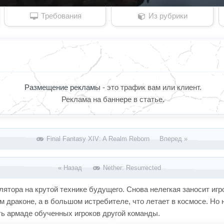
Требования
Из рубрики
Размещение рекламы
- это трафик вам или клиент.
Реклама на баннере в статье.
Final Fantasy XIV: A Realm Reborn Вперед »
« Назад
Nether: Resurrected
лятора на крутой технике будущего. Снова нелегкая заносит игр
м драконе, а в большом истребителе, что летает в космосе. Но 
ть армаде обученных игроков другой команды.