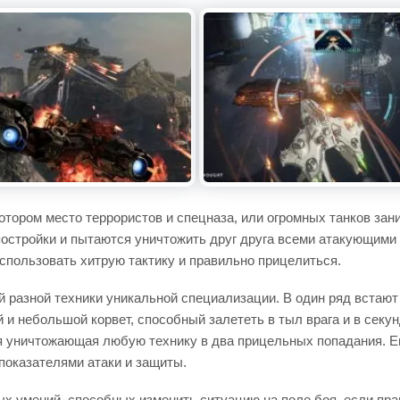
 котором место террористов и спецназа, или огромных танков з
постройки и пытаются уничтожить друг друга всеми атакующими
пользовать хитрую тактику и правильно прицелиться.
й разной техники уникальной специализации. В один ряд встают
и небольшой корвет, способный залететь в тыл врага и в секун
ия уничтожающая любую технику в два прицельных попадания. 
показателями атаки и защиты.
ых умений, способных изменить ситуацию на поле боя, если пр