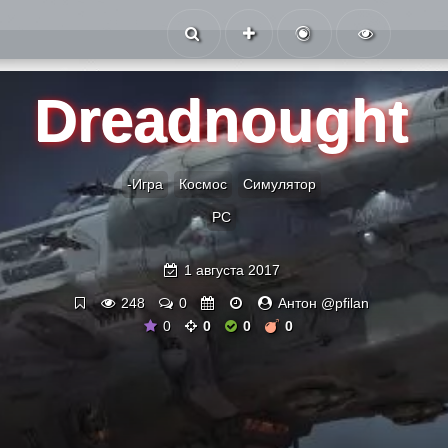
Dreadnought
-Игра
Космос
Симулятор
PC
1 августа 2017
248
0
Антон @pfilan
0
0
0
0