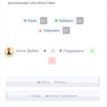
различными способностями.
Играю
(0)
Пройдено
(0)
Заброшено
(0)
Антон @pfilan
Поддержать
Запись навигация
Silica Вперед »
« Назад
Disney Speedstorm