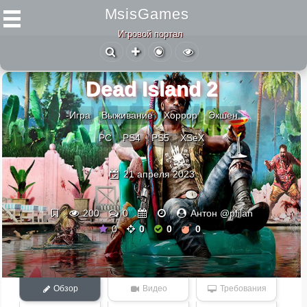
MsisGames
Игровой портал
Dead Island 2
-Игра
Выживание
Хоррор
Экшен
PC
PS4
PS5
XSeX
21 апреля 2023
200
0
Антон @pfilan
0
0
0
0
Обзор
Видео
Требования