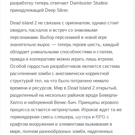
разработку теперь отвечает Dambuster Studios
принадлежащей Deep Silver.
Dead island 2 не связана с оригиналом, однако стоит
ожидать пасхалок и встреч со знакомыми
персонажами. Выбор персонажей в новой игре
значительно вырос — теперь героев шесть, каждый
обладает уникальными способностями и стилем,
правда в кооперативе можно играть лишь втроем.
Особой гордостью разработчиков является система
расчленения зомби с анатомически корректной
структурой тел, на что было потрачено немало
времени и ресурсов. Мир в Dead Island 2 открытый,
разделенный на несколько районов вроде Беверли-
Хиллз и набережной Венис-Бич. Принципы игрового
процесса остаются нетронутыми. Игроков ждет та же
термоядерная смесь слешера,
шутера
и
RPG
с
крафтом вооружения и элементами выживания в
мире, полном разнообразных зомби, наделенных