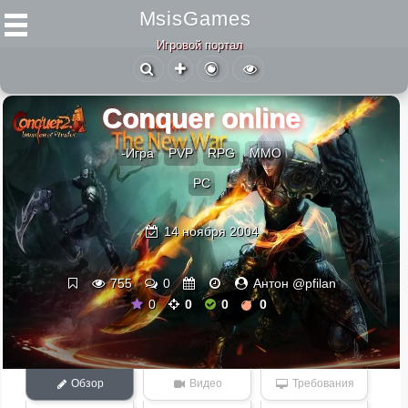
MsisGames
Игровой портал
Conquer online
-Игра
PVP
RPG
ММО
PC
14 ноября 2004
755
0
Антон @pfilan
0
0
0
0
Обзор
Видео
Требования