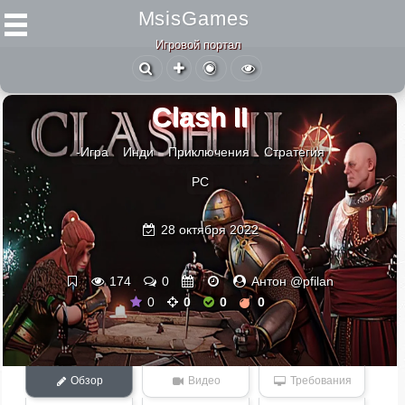
MsisGames
Игровой портал
Clash II
-Игра
Инди
Приключения
Стратегия
PC
28 октября 2022
174
0
Антон @pfilan
0
0
0
0
Обзор
Видео
Требования