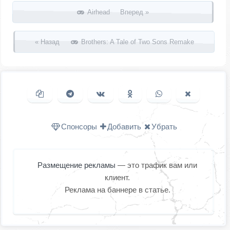
Запись навигация
Airhead Вперед »
« Назад
Brothers: A Tale of Two Sons Remake
Копировать ссылку
Поделиться в Telegram
Поделиться ВКонтакте
Поделиться в
Поделиться в
Поделить
Одноклассниках
WhatsApp
в X (Twitter
Спонсоры
Добавить
Убрать
Размещение рекламы
— это трафик вам или
клиент.
Реклама на баннере в статье.