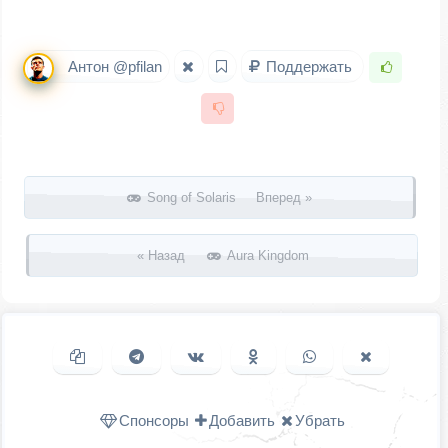
Антон @pfilan
Поддержать
Запись навигация
Song of Solaris Вперед »
« Назад
Aura Kingdom
Копировать ссылку
Поделиться в Telegram
Поделиться ВКонтакте
Поделиться в
Поделиться в
Поделить
Одноклассниках
WhatsApp
в X (Twitter
Спонсоры
Добавить
Убрать