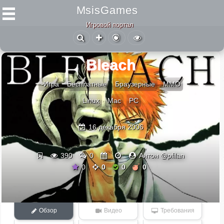
MsisGames
Игровой портал
Bleach
-Игра
Бесплатные
Браузерные
ММО
Linux
Mac
PC
16 декабря 2006
390
0
Антон @pfilan
0
0
0
0
Обзор
Видео
Требования