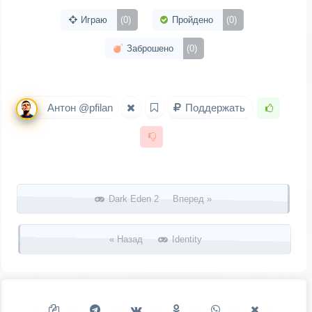
Играю
(0)
Пройдено
(0)
Заброшено
(0)
Антон @pfilan
Поддержать
Запись навигация
Dark Eden 2 Вперед »
« Назад
Identity
Копировать ссылку
Поделиться в Telegram
Поделиться ВКонтакте
Поделиться в
Поделиться в
Поделить