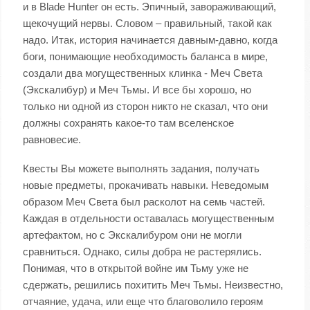
и в Blade Hunter он есть. Эпичный, завораживающий,
щекочущий нервы. Словом – правильный, такой как
надо. Итак, история начинается давным-давно, когда
боги, понимающие необходимость баланса в мире,
создали два могущественных клинка - Меч Света
(Экскалибур) и Меч Тьмы. И все бы хорошо, но
только ни одной из сторон никто не сказал, что они
должны сохранять какое-то там вселенское
равновесие.
Квесты Вы можете выполнять задания, получать
новые предметы, прокачивать навыки. Неведомым
образом Меч Света был расколот на семь частей.
Каждая в отдельности оставалась могущественным
артефактом, но с Экскалибуром они не могли
сравниться. Однако, силы добра не растерялись.
Понимая, что в открытой войне им Тьму уже не
сдержать, решились похитить Меч Тьмы. Неизвестно,
отчаяние, удача, или еще что благоволило героям