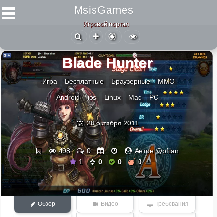
MsisGames
Игровой портал
Blade Hunter
-Игра
Бесплатные
Браузерные
ММО
Android
ios
Linux
Mac
PC
28 октября 2011
498
0
Антон @pfilan
1
0
0
0
Обзор
Видео
Требования