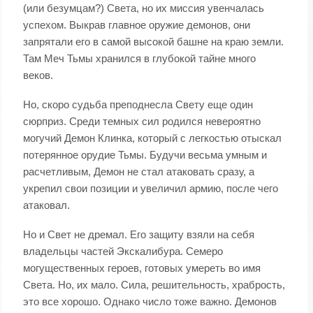
(или безумцам?) Света, но их миссия увенчалась
успехом. Выкрав главное оружие демонов, они
запрятали его в самой высокой башне на краю земли.
Там Меч Тьмы хранился в глубокой тайне много
веков.
Но, скоро судьба преподнесла Свету еще один
сюрприз. Среди темных сил родился невероятно
могучий Демон Клинка, который с легкостью отыскал
потерянное орудие Тьмы. Будучи весьма умным и
расчетливым, Демон не стал атаковать сразу, а
укрепил свои позиции и увеличил армию, после чего
атаковал.
Но и Свет не дремал. Его защиту взяли на себя
владельцы частей Экскалибура. Семеро
могущественных героев, готовых умереть во имя
Света. Но, их мало. Сила, решительность, храбрость,
это все хорошо. Однако число тоже важно. Демонов