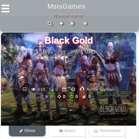
MsisGames
Игровой портал
Black Gold
-Игра
PVE
PVP
ММО
PC
418
0
Антон @pfilan
0
0
0
0
Обзор
Видео
Требования