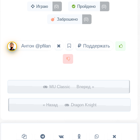
Играю
(0)
Пройдено
(0)
Заброшено
(0)
Антон @pfilan
Поддержать
Запись навигация
MU Classic Вперед »
« Назад
Dragon Knight
Копировать ссылку
Поделиться в Telegram
Поделиться ВКонтакте
Поделиться в
Поделиться в
Поделить