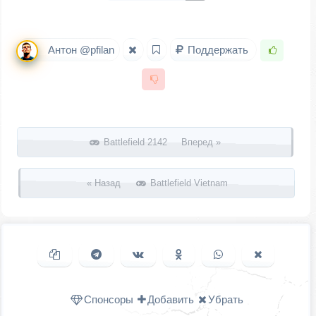
Антон @pfilan
Поддержать
Запись навигация
Battlefield 2142 Вперед »
« Назад
Battlefield Vietnam
Копировать ссылку
Поделиться в Telegram
Поделиться ВКонтакте
Поделиться в
Поделиться в
Поделить
Одноклассниках
WhatsApp
в X (Twitter
Спонсоры
Добавить
Убрать