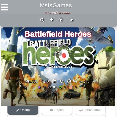
MsisGames
Игровой портал
Battlefield Heroes
-Игра
Шутер
PC
25 июня 2009
301
0
Антон @pfilan
0
0
0
0
Обзор
Видео
Требования