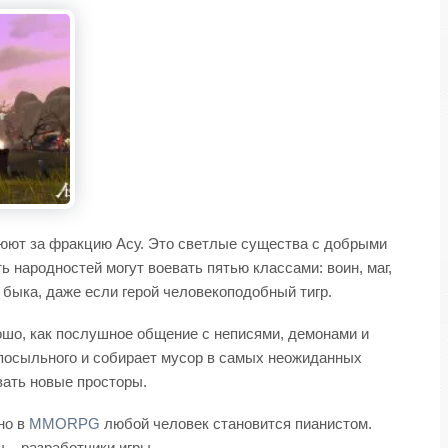
юют за фракцию Асу. Это светлые существа с добрыми
 народностей могут воевать пятью классами: воин, маг,
 быка, даже если герой человекоподобный тигр.
ошо, как послушное общение с неписями, демонами и
 посыльного и собирает мусор в самых неожиданных
вать новые просторы.
 но в
MMORPG
любой человек становится пианистом.
 – разработчики игры.