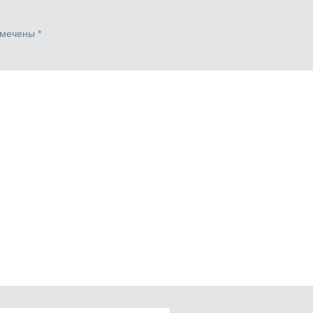
омечены
*