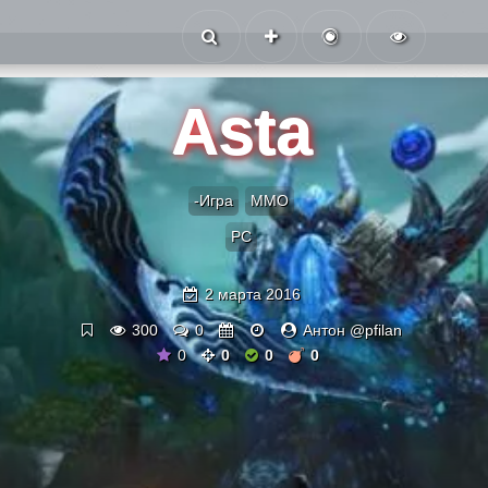
Asta
-Игра
ММО
PC
2 марта 2016
300
0
Антон @pfilan
0
0
0
0