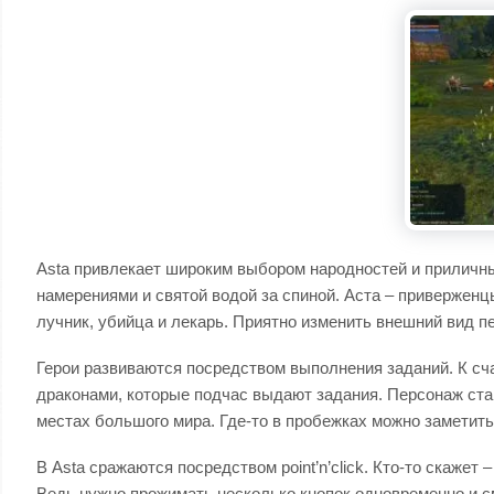
Asta привлекает широким выбором народностей и приличн
намерениями и святой водой за спиной. Аста – приверженц
лучник, убийца и лекарь. Приятно изменить внешний вид п
Герои развиваются посредством выполнения заданий. К сч
драконами, которые подчас выдают задания. Персонаж ста
местах большого мира. Где-то в пробежках можно заметить
В Asta сражаются посредством point’n’click. Кто-то скажет 
Ведь нужно прожимать несколько кнопок одновременно и см