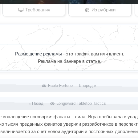
Требования
Из рубрики
Размещение рекламы
- это трафик вам или клиент.
Реклама на баннере в статье.
Fable Fortune Вперед »
« Назад
Longsword Tabletop Tactics
ое воплощение поговорки: фанаты – сила. Игра пребывала в упа
ько тысяч преданных фанатов уверили разработчиков в перспек
величивается за счет новой аудитории и постоянных дополнени