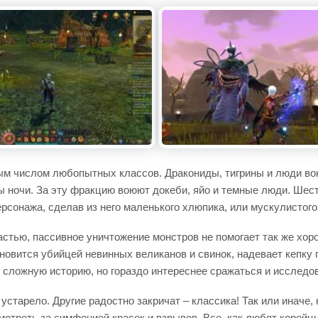
ым числом любопытных классов. Дракониды, тигрины и люди во
ы ночи. За эту фракцию воюют докеби, яйо и темные люди. Шесть
ерсонажа, сделав из него маленького хлюпика, или мускулистого
астью, пассивное уничтожение монстров не помогает так же хор
новится убийцей невинных великанов и свинок, надевает кепку
 сложную историю, но гораздо интереснее сражаться и исследо
– устарело. Другие радостно закричат – классика! Так или иначе,
отреть за симфонией красок и взрывов. Все, как любят корейцы