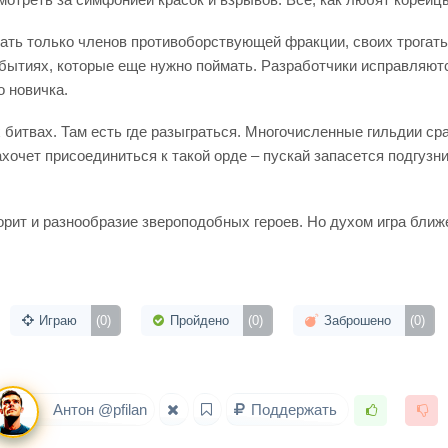
вать только членов противоборствующей фракции, своих трогать 
бытиях, которые еще нужно поймать. Разработчики исправляются
о новичка.
 битвах. Там есть где разыграться. Многочисленные гильдии ср
хочет присоединиться к такой орде – пускай запасется подгузн
орит и разнообразие звероподобных героев. Но духом игра ближе 
Играю
(0)
Пройдено
(0)
Заброшено
(0)
Антон @pfilan
Поддержать