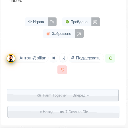
часов.
Играю
(0)
Пройдено
(0)
Заброшено
(0)
Антон @pfilan
Поддержать
Запись навигация
Farm Together Вперед »
« Назад
7 Days to Die