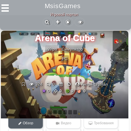
MsisGames
Игровой портал
Arena of Cube
-Игра
Симулятор
PC
324
0
Антон @pfilan
0
0
0
0
Обзор
Видео
Требования