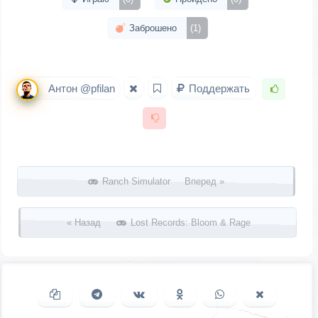
Заброшено
(1)
Антон @pfilan
Поддержать
Запись навигация
Ranch Simulator Вперед »
« Назад
Lost Records: Bloom & Rage
Копировать ссылку
Поделиться в Telegram
Поделиться ВКонтакте
Поделиться в
Поделиться в
Поделить
Одноклассниках
WhatsApp
в X (Twitter