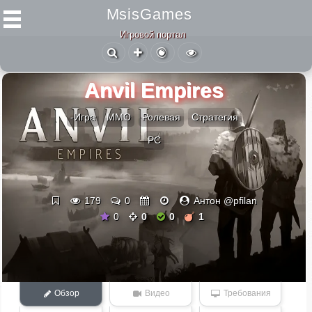
MsisGames
Игровой портал
Anvil Empires
-Игра
ММО
Ролевая
Стратегия
PC
179
0
Антон @pfilan
0
0
0
1
Обзор
Видео
Требования