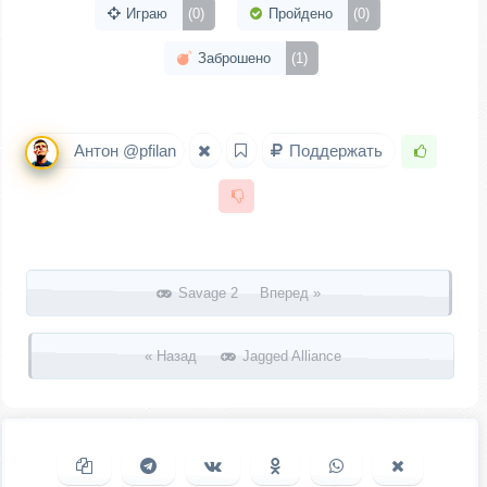
Играю
(0)
Пройдено
(0)
Заброшено
(1)
Антон @pfilan
Поддержать
Запись навигация
Savage 2 Вперед »
« Назад
Jagged Alliance
Копировать ссылку
Поделиться в Telegram
Поделиться ВКонтакте
Поделиться в
Поделиться в
Поделить