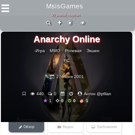
MsisGames
Игровой портал
Anarchy Online
-Игра
ММО
Ролевая
Экшен
PC
27 июня 2001
440
0
Антон @pfilan
1
0
0
1
Обзор
Видео
Требования