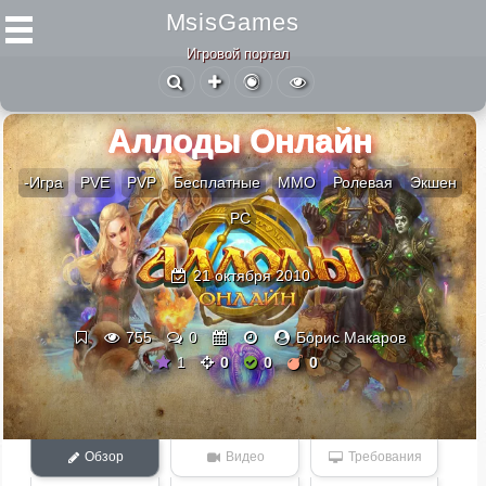
MsisGames
Игровой портал
Аллоды Онлайн
-Игра
PVE
PVP
Бесплатные
ММО
Ролевая
Экшен
PC
21 октября 2010
755
0
Борис Макаров
1
0
0
0
Обзор
Видео
Требования