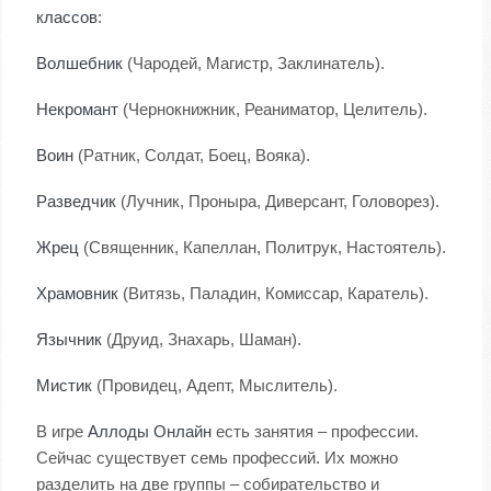
классов
:
Волшебник
(Чародей, Магистр, Заклинатель).
Некромант
(Чернокнижник, Реаниматор, Целитель).
Воин
(Ратник, Солдат, Боец, Вояка).
Разведчик
(Лучник, Проныра, Диверсант, Головорез).
Жрец
(Священник, Капеллан, Политрук, Настоятель).
Храмовник
(Витязь, Паладин, Комиссар, Каратель).
Язычник
(Друид, Знахарь, Шаман).
Мистик
(Провидец, Адепт, Мыслитель).
В игре
Аллоды Онлайн
есть занятия – профессии.
Сейчас существует семь профессий. Их можно
разделить на две группы – собирательство и