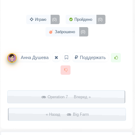
Играю
(0)
Пройдено
(0)
Заброшено
(0)
Анна Душева
Поддержать
Запись навигация
Operation 7 Вперед »
« Назад
Big Farm