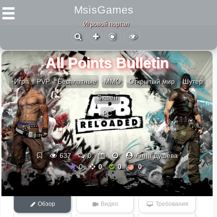
MsisGames
Игровой портал
All Points Bulletin
-Игра
PVP
Бесплатные
ММО
Открытый мир
Шутер
Экшен
PC
637
0
Анна Душева
0
0
0
0
Обзор
Видео
Требования