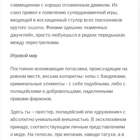
совмещенная с хорошо отлаженным движком. Их
союз привел к появлению супердинамичной игры,
вводящей в восхищенный ступор всех поклонников
крутого
экшена
. Фонами здешних «каменных
джунглей», просто любуешься в редких передышках
между перестрелками.
Игровой мир
Постоянно возникающие потасовки, происходящие на
ровном месте, весьма колоритны: копы с бандюками,
криминальные элементы - с себе подобными, либо с
полицейскими и добровольцами, наделенными
правами фараонов.
Здесь ты – гангстер, полицейский или «дружинник» с
абсолютно уникальной внешностью. В эксклюзивном
прикиде, соответствующем личным представлениям
о моде. На телесах, при желании, наводи татухи, а в