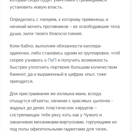
установить новую власть.
Определись с лагерем, к которому примкнешь и
начинай мочить противников – их освободившие тела
души, залог твоего благосостояния.
Копи бабло, выполняя обязанности киллера-
одиночки, либо становись одним из группировки, чтоб
скорее узнавать о
ПвП
и получить возможность
быстрее уплотнять портмоне большим количеством
банкнот, да и выраженный в цифрах опыт, тоже
пригодится.
Для пристраивания же излишка мани, всегда
отыщутся объекты, начиная с красивых цыпочек -
жадных до денег, пластических хирургов –
состряпающих тебе ряху хоть как у Чужого и
заканчивая механиками-виртуозами, торгующими из-
под полы офигительными гаджетами для тачек.